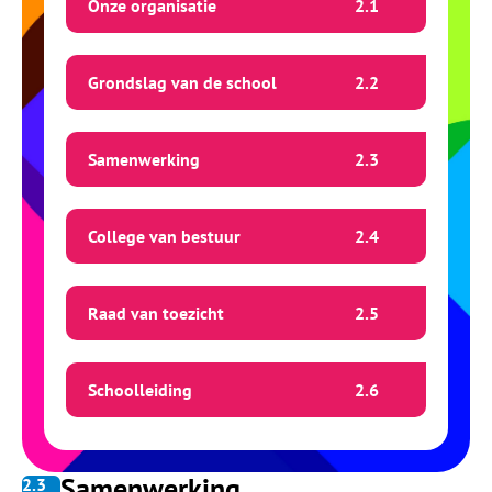
Onze organisatie
2.
1
Grondslag van de school
2.
2
Samenwerking
2.
3
College van bestuur
2.
4
Raad van toezicht
2.
5
Schoolleiding
2.
6
Samenwerking
2.
3