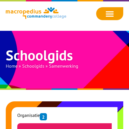
Schoolgids
Home
»
Schoolgids
»
Samenwerking
Organisatie
2