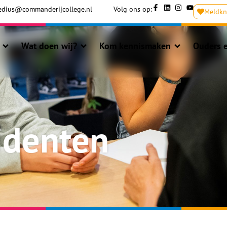
dius@commanderijcollege.nl
Volg ons op:
Meldk
Wat doen wij?
Kom kennismaken
Ouders e
identen