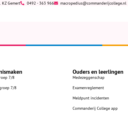
1 KZ Gemert
0492 - 363 966
macropedius@commanderijcollege.nl
nismaken
Ouders en leerlingen
roep 7/8
Medezeggenschap
 groep 7/8
Examenreglement
Meldpunt incidenten
Commanderij College app