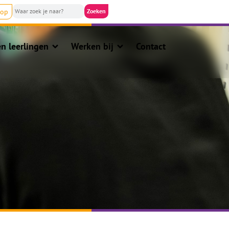
nop
n leerlingen
Werken bij
Contact