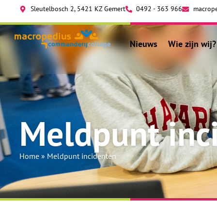
Sleutelbosch 2, 5421 KZ Gemert
0492 - 363 966
macrope
Nieuws
Wie zijn wij?
Meldpunt inc
Home
»
Meldpunt incidenten