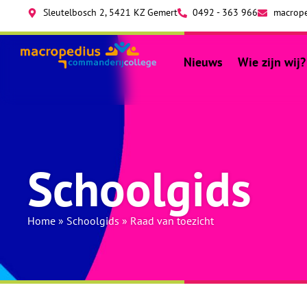
Sleutelbosch 2, 5421 KZ Gemert
0492 - 363 966
macrope
Nieuws
Wie zijn wij?
Schoolgids
Home
»
Schoolgids
»
Raad van toezicht