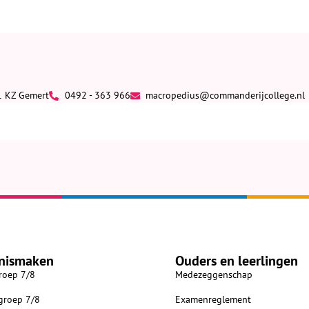
1 KZ Gemert
0492 - 363 966
macropedius@commanderijcollege.nl
nismaken
Ouders en leerlingen
roep 7/8
Medezeggenschap
 groep 7/8
Examenreglement