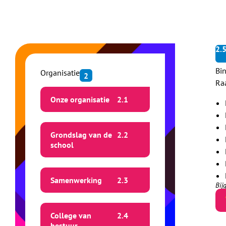
2.
Bi
Organisatie
2
Ra
Onze organisatie
2.
1
Grondslag van de
2.
2
school
Samenwerking
2.
3
Bij
College van
2.
4
bestuur