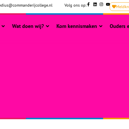
dius@commanderijcollege.nl
Volg ons op:
Meldk
Wat doen wij?
Kom kennismaken
Ouders e