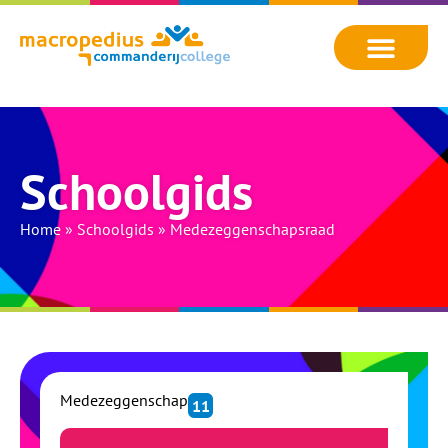
Schoolgids
Home
»
Schoolgids
»
Medezeggenschapsraad
Medezeggenschap
11