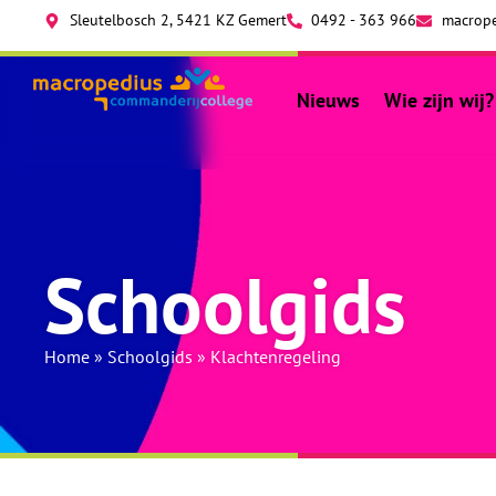
Sleutelbosch 2, 5421 KZ Gemert
0492 - 363 966
macrope
Nieuws
Wie zijn wij?
Schoolgids
Home
»
Schoolgids
»
Klachtenregeling