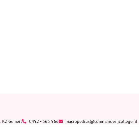
1 KZ Gemert
0492 - 363 966
macropedius@commanderijcollege.nl