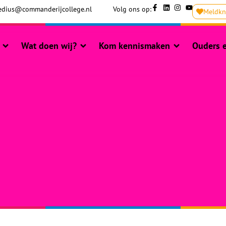
dius@commanderijcollege.nl
Volg ons op:
Meldk
Wat doen wij?
Kom kennismaken
Ouders e