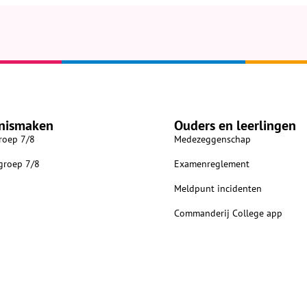
nismaken
Ouders en leerlingen
roep 7/8
Medezeggenschap
 groep 7/8
Examenreglement
Meldpunt incidenten
Commanderij College app