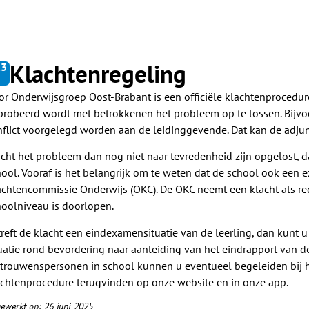
Klachtenregeling
.
3
or Onderwijsgroep Oost-Brabant is een officiële klachtenprocedure
probeerd wordt met betrokkenen het probleem op te lossen. Bijvoor
flict voorgelegd worden aan de leidinggevende. Dat kan de adjunct
cht het probleem dan nog niet naar tevredenheid zijn opgelost, 
hool. Vooraf is het belangrijk om te weten dat de school ook een
achtencommissie Onderwijs (OKC). De OKC neemt een klacht als re
hoolniveau is doorlopen.
reft de klacht een eindexamensituatie van de leerling, dan kunt u
uatie rond bevordering naar aanleiding van het eindrapport van de 
rtrouwenspersonen in school kunnen u eventueel begeleiden bij h
achtenprocedure terugvinden op onze website en in onze app.
gewerkt op: 26 juni 2025