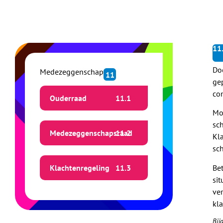
11
Do
Medezeggenschap
11
ge
con
Ouderraad
11.
1
Mo
sc
Medezeggenschapsraad
11.
2
Kl
sc
Bet
Klachtenregeling
11.
3
sit
ve
kl
Bij