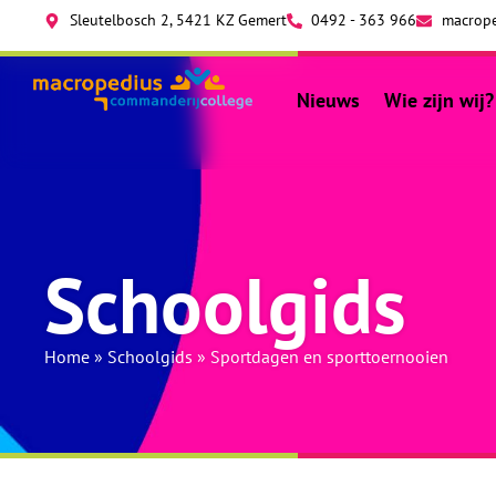
Sleutelbosch 2, 5421 KZ Gemert
0492 - 363 966
macrope
Nieuws
Wie zijn wij?
Schoolgids
Home
»
Schoolgids
»
Sportdagen en sporttoernooien