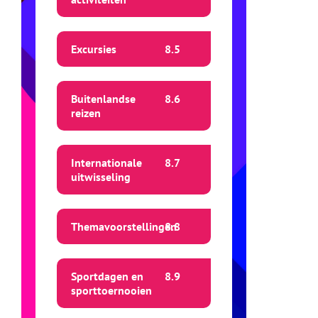
Excursies
8.
5
Buitenlandse
8.
6
reizen
Internationale
8.
7
uitwisseling
Themavoorstellingen
8.
8
Sportdagen en
8.
9
sporttoernooien