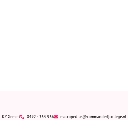
1 KZ Gemert
0492 - 363 966
macropedius@commanderijcollege.nl