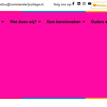
dius@commanderijcollege.nl
Volg ons op:
Meldk
Wat doen wij?
Kom kennismaken
Ouders e