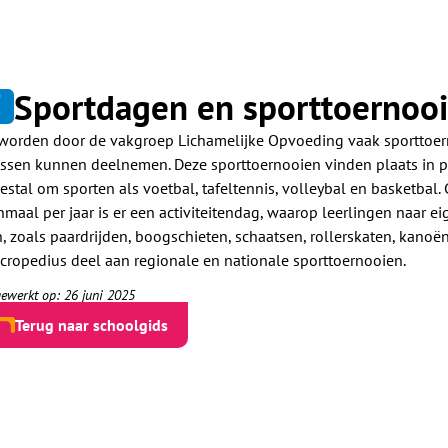
Sportdagen en sporttoernoo
9
 worden door de vakgroep Lichamelijke Opvoeding vaak sporttoern
assen kunnen deelnemen. Deze sporttoernooien vinden plaats in pau
stal om sporten als voetbal, tafeltennis, volleybal en basketbal.
nmaal per jaar is er een activiteitendag, waarop leerlingen naar 
n, zoals paardrijden, boogschieten, schaatsen, rollerskaten, kanoë
cropedius deel aan regionale en nationale sporttoernooien.
gewerkt op: 26 juni 2025
Terug naar schoolgids