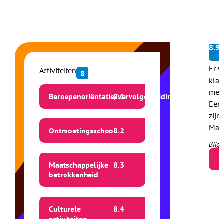
8.
Er
Activiteiten
8
kl
mee
Beroepenoriëntatie/vervolgopleiding
8.
1
Ee
zij
Ma
Ontmoetingsschool
8.
2
Bij
Maatschappelijke
8.
3
betrokkenheid
Culturele
8.
4
activiteiten