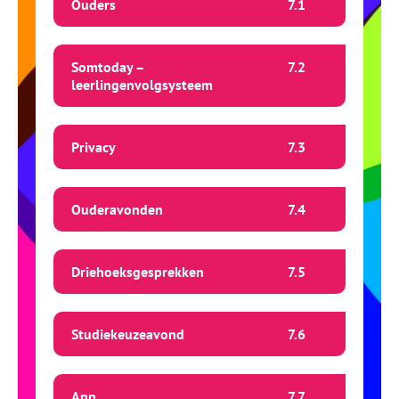
Ouders
7.
1
Somtoday –
7.
2
leerlingenvolgsysteem
Privacy
7.
3
Ouderavonden
7.
4
Driehoeksgesprekken
7.
5
Studiekeuzeavond
7.
6
App
7.
7