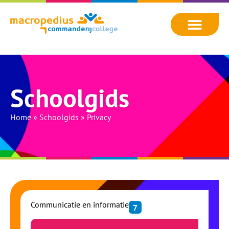
Schoolgids
Home
»
Schoolgids
»
Privacy
Communicatie en informatie
7