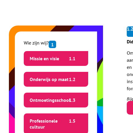
1.
Did
Wie zijn wij?
1
Om
Missie en visie
1.
1
aa
en 
ond
Onderwijs op maat
1.
2
in
fo
Bij
Ontmoetingsschool
1.
3
Professionele
1.
5
cultuur