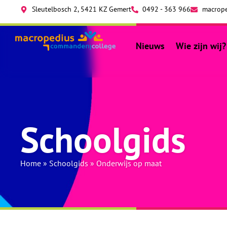
Sleutelbosch 2, 5421 KZ Gemert
0492 - 363 966
macrope
Nieuws
Wie zijn wij?
Schoolgids
Home
»
Schoolgids
»
Onderwijs op maat