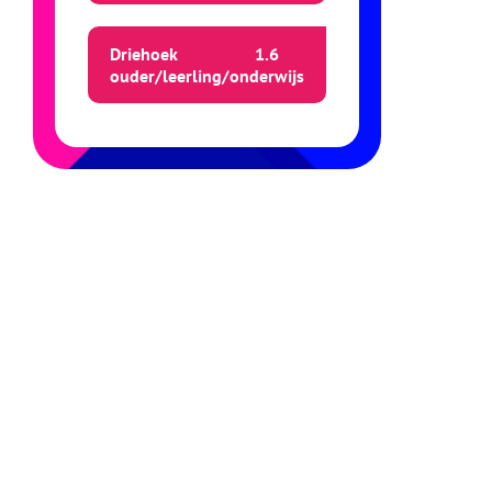
Driehoek
1.
6
ouder/leerling/onderwijs