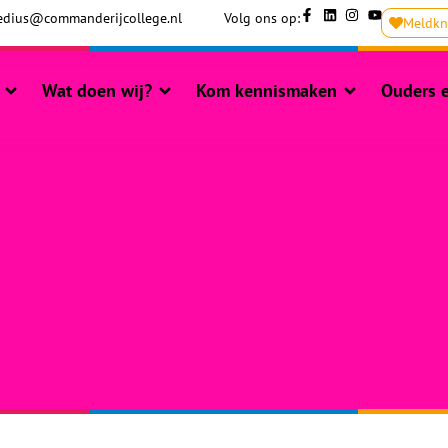
dius@commanderijcollege.nl
Volg ons op:
Meldk
Wat doen wij?
Kom kennismaken
Ouders e