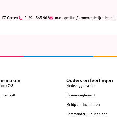
1 KZ Gemert
0492 - 363 966
macropedius@commanderijcollege.nl
nismaken
Ouders en leerlingen
roep 7/8
Medezeggenschap
 groep 7/8
Examenreglement
Meldpunt incidenten
Commanderij College app