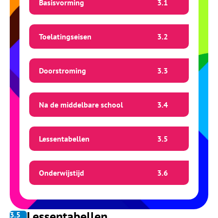
Basisvorming
3.
1
Toelatingseisen
3.
2
Doorstroming
3.
3
Na de middelbare school
3.
4
Lessentabellen
3.
5
Onderwijstijd
3.
6
Lessentabellen
3.
5