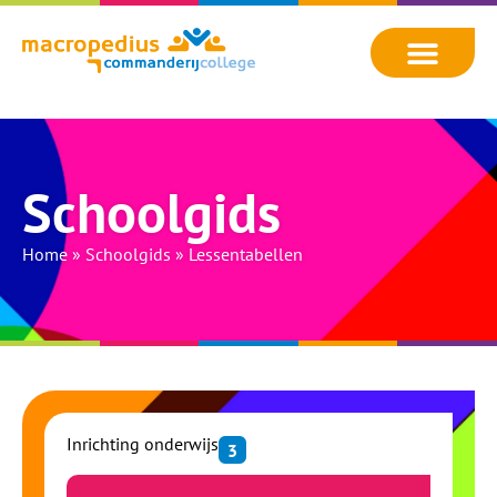
Schoolgids
Home
»
Schoolgids
»
Lessentabellen
Inrichting onderwijs
3