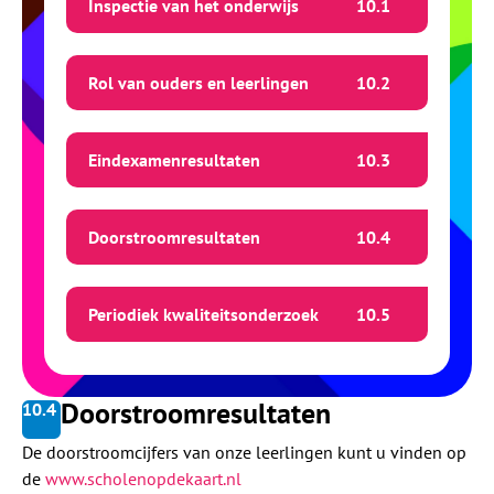
Inspectie van het onderwijs
10.
1
Rol van ouders en leerlingen
10.
2
Eindexamenresultaten
10.
3
Doorstroomresultaten
10.
4
Periodiek kwaliteitsonderzoek
10.
5
Doorstroomresultaten
10.
4
De doorstroomcijfers van onze leerlingen kunt u vinden op
de
www.scholenopdekaart.nl