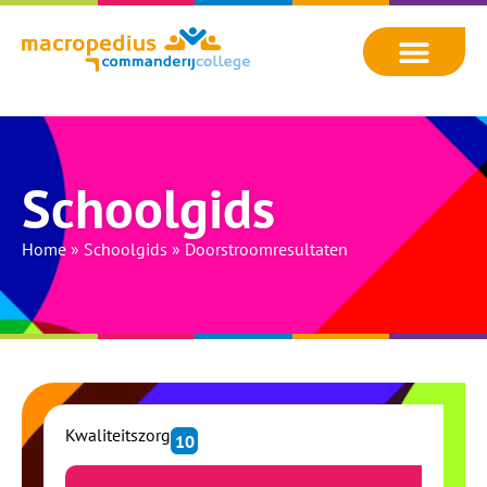
Schoolgids
Home
»
Schoolgids
»
Doorstroomresultaten
Kwaliteitszorg
10