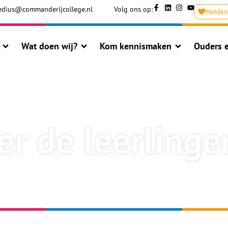
dius@commanderijcollege.nl
Volg ons op:
Meldk
Wat doen wij?
Kom kennismaken
Ouders e
er de leerlinge