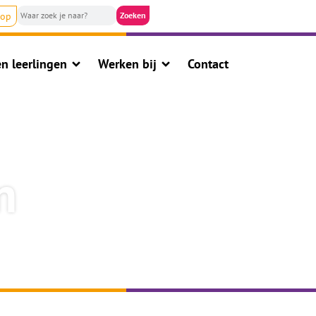
nop
n leerlingen
Werken bij
Contact
n