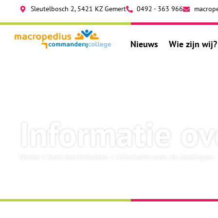
Sleutelbosch 2, 5421 KZ Gemert
0492 - 363 966
macrope
Nieuws
Wie zijn wij?
Informatie ov
Home
»
Kom kennismaken
»
Informatie over de leerlingen