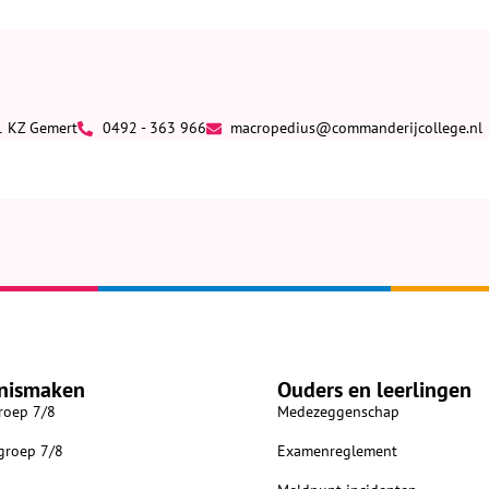
1 KZ Gemert
0492 - 363 966
macropedius@commanderijcollege.nl
nismaken
Ouders en leerlingen
roep 7/8
Medezeggenschap
 groep 7/8
Examenreglement