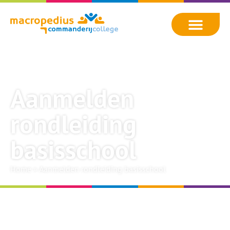
Aanmelden
rondleiding
basisschool
Home
»
Aanmelden rondleiding basisschool